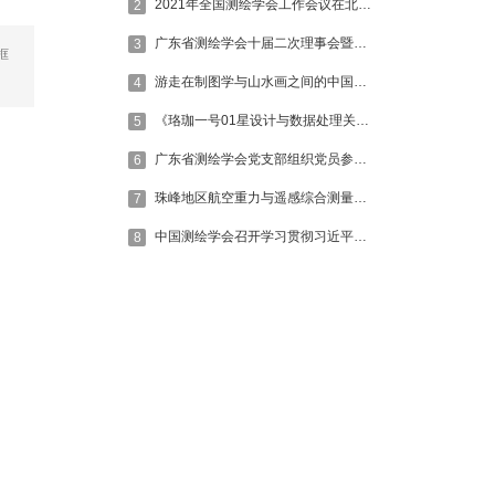
2021年全国测绘学会工作会议在北京召开
2
广东省测绘学会十届二次理事会暨2020年学术年会隆重召开
3
框
游走在制图学与山水画之间的中国传统地图
4
《珞珈一号01星设计与数据处理关键技术 》入选2020年“科创中国”先导技术榜单
5
广东省测绘学会党支部组织党员参加广东省科协传达中国科协第十次全国代表大会精神的线上会议
6
珠峰地区航空重力与遥感综合测量填补空白
7
中国测绘学会召开学习贯彻习近平总书记在两院院士大会、中国科协第十次全国代表大会上的重要讲话精神会议
8