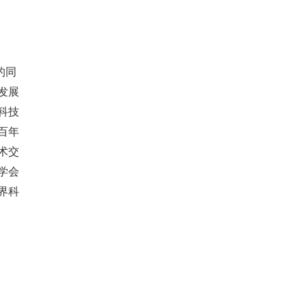
的同
发展
科技
百年
术交
学会
界科